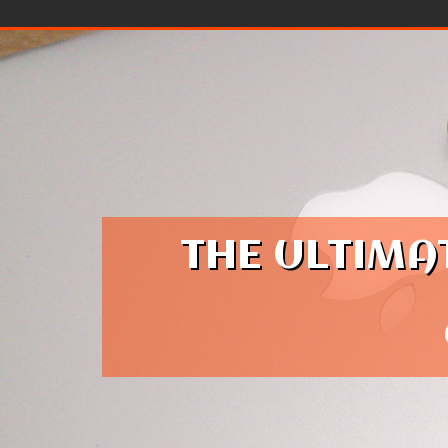
Skip to content
THE ULTIMA