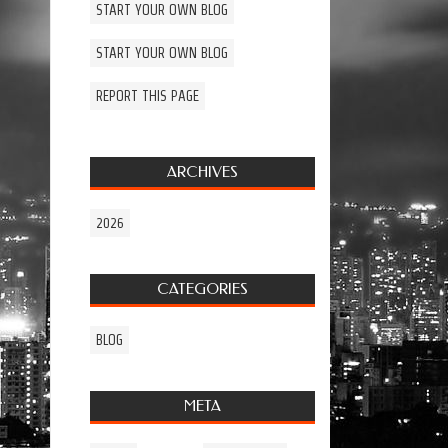
START YOUR OWN BLOG
START YOUR OWN BLOG
REPORT THIS PAGE
ARCHIVES
2026
CATEGORIES
BLOG
META